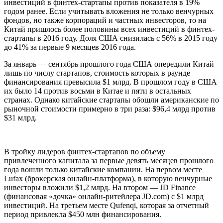
инвестиций в финтех-стартапы против показателя в 19%
годом ранее. Если учитывать вложения не только венчурных
фондов, но также корпораций и частных инвесторов, то на
Китай пришлось более половины всех инвестиций в финтех-
стартапы в 2016 году. Доля США снизилась с 56% в 2015 году
до 41% за первые 9 месяцев 2016 года.
За январь — сентябрь прошлого года США опередили Китай
лишь по числу стартапов, стоимость которых в раунде
финансирования превысила $1 млрд. В прошлом году в США
их было 14 против восьми в Китае и пяти в остальных
странах. Однако китайские стартапы обошли американские по
рыночной стоимости примерно в три раза: $96,4 млрд против
$31 млрд.
В тройку лидеров финтех-стартапов по объему
привлеченного капитала за первые девять месяцев прошлого
года вошли только китайские компании. На первом месте
Lufax (брокерская онлайн-платформа), в которую венчурные
инвесторы вложили $1,2 млрд. На втором — JD Finance
(финансовая «дочка» онлайн-ритейлера JD.com) с $1 млрд
инвестиций. На третьем месте Qufenqi, которая за отчетный
период привлекла $450 млн финансирования.