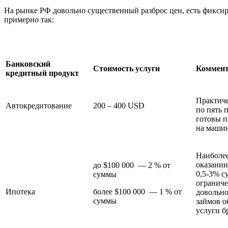
На рынке РФ довольно существенный разброс цен, есть фикси
примерно так:
Банковский
Стоимость услуги
Коммен
кредитный продукт
Практиче
Автокредитование
200 – 400 USD
по пять 
готовы п
на машин
Наиболее
оказании
до $100 000 — 2 % от
0,5-3% с
суммы
ограниче
Ипотека
более $100 000 — 1 % от
довольн
суммы
займов о
услуги б