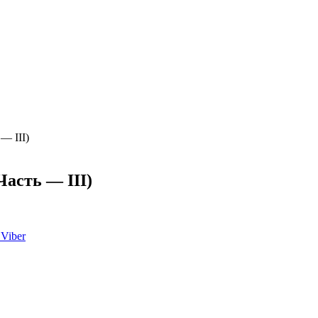
— III)
асть — III)
Viber