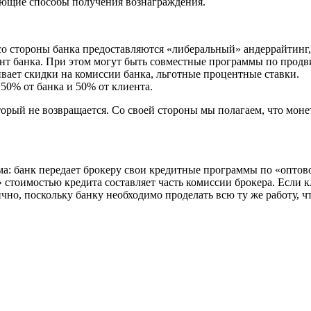
дующие способы получения вознаграждения.
 со стороны банка предоставляются «либеральный» андеррайтинг,
ент банка. При этом могут быть совместные программы по прод
вает скидки на комиссии банка, льготные процентные ставки.
50% от банка и 50% от клиента.
торый не возвращается. Со своей стороны мы полагаем, что моне
а: банк передает брокеру свои кредитные программы по «оптово
стоимостью кредита составляет часть комиссии брокера. Если к
о, поскольку банку необходимо проделать всю ту же работу, что