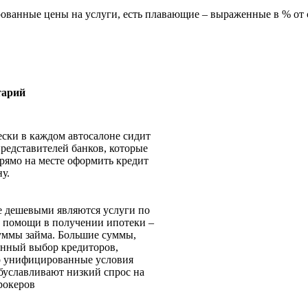
рованные цены на услуги, есть плавающие – выраженные в % о
тарий
ски в каждом автосалоне сидит
представителей банков, которые
рямо на месте оформить кредит
у.
 дешевыми являются услуги по
 помощи в получении ипотеки –
уммы займа. Большие суммы,
нный выбор кредиторов,
о унифицированные условия
буславливают низкий спрос на
рокеров