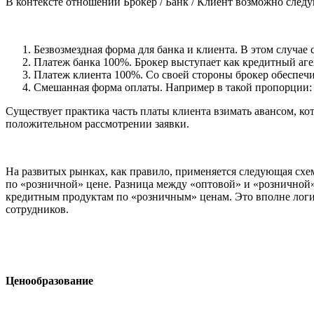
В контексте отношений Брокер / Банк / Клиент возможно сле
Безвозмездная форма для банка и клиента. В этом случае
Платеж банка 100%. Брокер выступает как кредитный аг
Платеж клиента 100%. Со своей стороны брокер обеспечи
Смешанная форма оплаты. Например в такой пропорции: 
Существует практика часть платы клиента взимать авансом, ко
положительном рассмотрении заявки.
На развитых рынках, как правило, применяется следующая схем
по «розничной» цене. Разница между «оптовой» и «розничной» 
кредитным продуктам по «розничным» ценам. Это вполне логичн
сотрудников.
Ценообразование