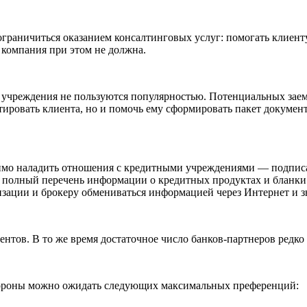
раничиться оказанием консалтинговых услуг: помогать клиенту 
 компания при этом не должна.
о учреждения не пользуются популярностью. Потенциальных зае
ировать клиента, но и помочь ему сформировать пакет документ
имо наладить отношения с кредитными учреждениями — подписат
ет полный перечень информации о кредитных продуктах и бланки
изации и брокеру обмениваться информацией через Интернет и з
ентов. В то же время достаточное число банков-партнеров редко
стороны можно ожидать следующих максимальных преференций: