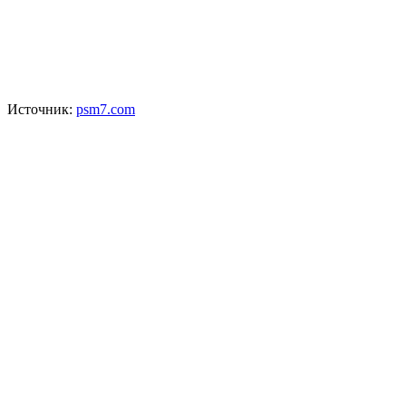
Источник:
psm7.com