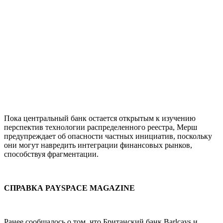
Пока центральный банк остается открытым к изучению
перспектив технологии распределенного реестра, Мерш
предупреждает об опасности частных инициатив, поскольку
они могут навредить интеграции финансовых рынков,
способствуя фрагментации.
СПРАВКА PAYSPACE MAGAZINE
Ранее сообщалось о том, что Б
ританский банк
Barlcays
и