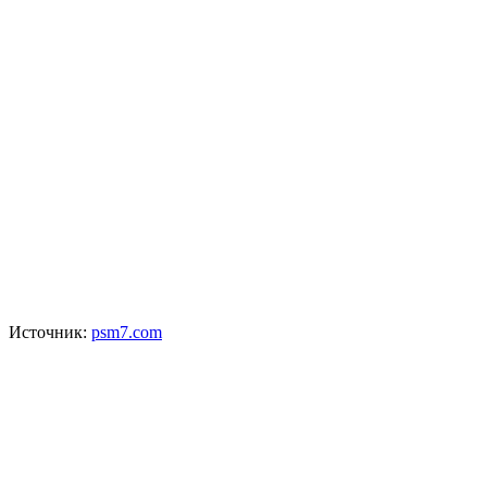
Источник:
psm7.com