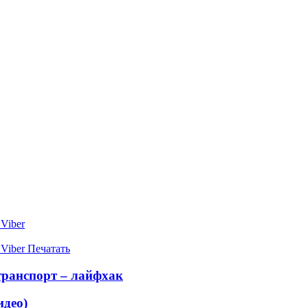
Viber
Viber
Печатать
транспорт – лайфхак
идео)