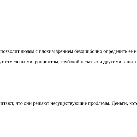
и позволит людям с плохим зрением безошибочно определить ее 
дут отмечены микропринтом, глубокой печатью и другими защит
читают, что они решают несуществующие проблемы. Деньги, кото