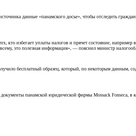
 источника данные «панамского досье», чтобы отследить гражда
х, кто избегает уплаты налогов и прячет состояние, например 
 по всему, это полезная информация», — пояснил министр налого
олучило бесплатный образец, который, по некоторым данным, с
 документы панамской юридической фирмы Mossack Fonseca, в ко