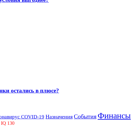
нки остались в плюсе?
Финансы
События
Назначения
онавирус COVID-19
 IQ 130