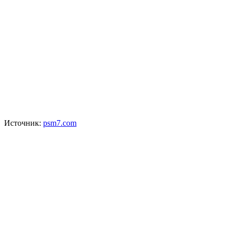
Источник:
psm7.com