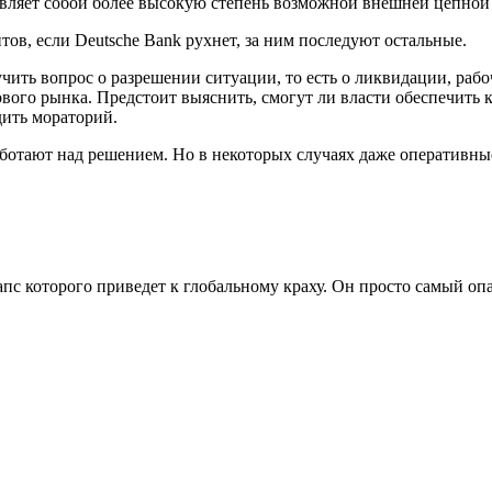
вляет собой более высокую степень возможной внешней цепной р
тов, если Deutsche Bank рухнет, за ним последуют остальные.
ть вопрос о разрешении ситуации, то есть о ликвидации, рабо
ого рынка. Предстоит выяснить, смогут ли власти обеспечить к
дить мораторий.
аботают над решением. Но в некоторых случаях даже оперативны
пс которого приведет к глобальному краху. Он просто самый оп