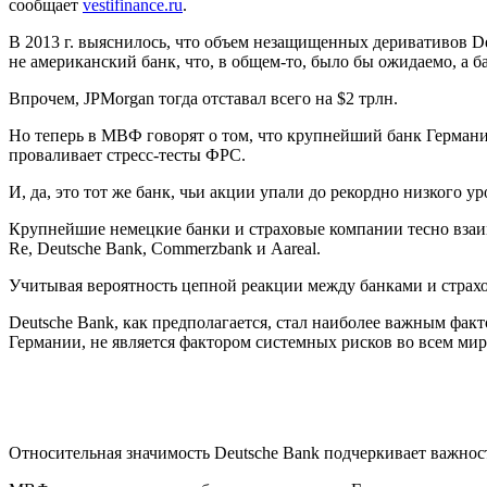
сообщает
vestifinance.ru
.
В 2013 г. выяснилось, что объем незащищенных деривативов De
не американский банк, что, в общем-то, было бы ожидаемо, а б
Впрочем, JPMorgan тогда отставал всего на $2 трлн.
Но теперь в МВФ говорят о том, что крупнейший банк Германи
проваливает стресс-тесты ФРС.
И, да, это тот же банк, чьи акции упали до рекордно низкого ур
Крупнейшие немецкие банки и страховые компании тесно взаим
Re, Deutsche Bank, Commerzbank и Aareal.
Учитывая вероятность цепной реакции между банками и страх
Deutsche Bank, как предполагается, стал наиболее важным фак
Германии, не является фактором системных рисков во всем ми
Относительная значимость Deutsche Bank подчеркивает важнос