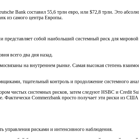
utsche Bank составил 55,6 трлн евро, или $72,8 трлн. Это абсо
анк из самого центра Европы.
и представляет собой наибольший системный риск для мировой 
овня всего два дня назад.
освязаны на внутреннем рынке. Самая высокая степень взаимосв
овщиками, тщательный контроль и продолжение системного анал
тором чистых системных рисков, затем следуют HSBC и Credit Su
ре. Фактически Commerzbank просто получает эти риски из США 
ть управления рисками и интенсивного наблюдения.