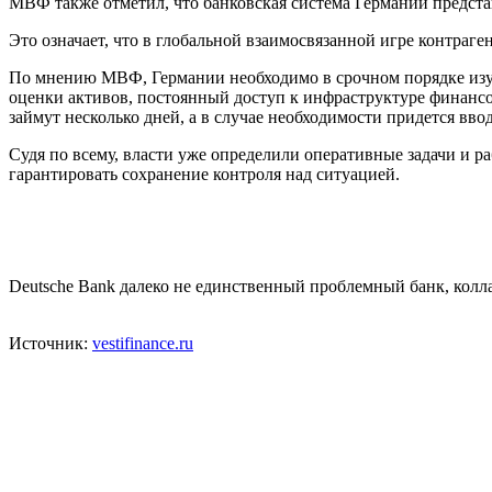
МВФ также отметил, что банковская система Германии предста
Это означает, что в глобальной взаимосвязанной игре контраген
По мнению МВФ, Германии необходимо в срочном порядке изучи
оценки активов, постоянный доступ к инфраструктуре финансов
займут несколько дней, а в случае необходимости придется вво
Судя по всему, власти уже определили оперативные задачи и р
гарантировать сохранение контроля над ситуацией.
Deutsche Bank далеко не единственный проблемный банк, колла
Источник:
vestifinance.ru