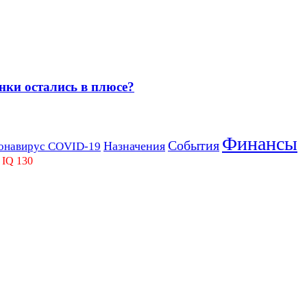
нки остались в плюсе?
Финансы
События
Назначения
онавирус COVID-19
 IQ 130