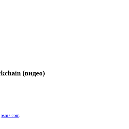
kchain (видео)
т
psm7.com
.