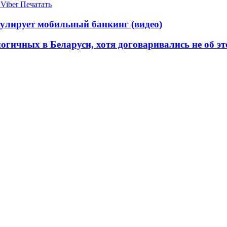
Viber
Печатать
имулирует мобильный банкинг (видео)
логичных в Беларуси, хотя договаривались не об э