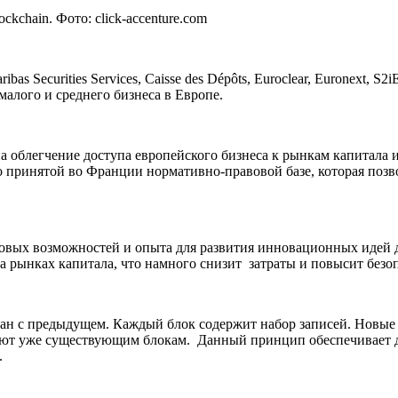
kchain. Фото: click-accenture.com
s Securities Services, Caisse des Dépôts, Euroclear, Euronext, S
малого и среднего бизнеса в Европе.
 облегчение доступа европейского бизнеса к рынкам капитала и
 принятой во Франции нормативно-правовой базе, которая позв
совых возможностей и опыта для развития инновационных идей 
 рынках капитала, что намного снизит затраты и повысит безоп
зан с предыдущем. Каждый блок содержит набор записей. Новые б
уют уже существующим блокам. Данный принцип обеспечивает д
.