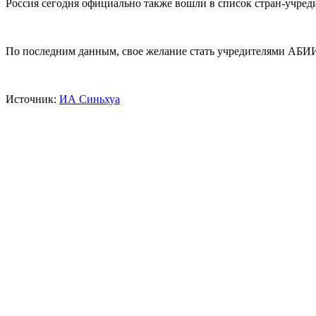
Россия сегодня официально также вошли в список стран-учре
По последним данным, свое желание стать учредителями АБИИ
Источник:
ИА Синьхуа