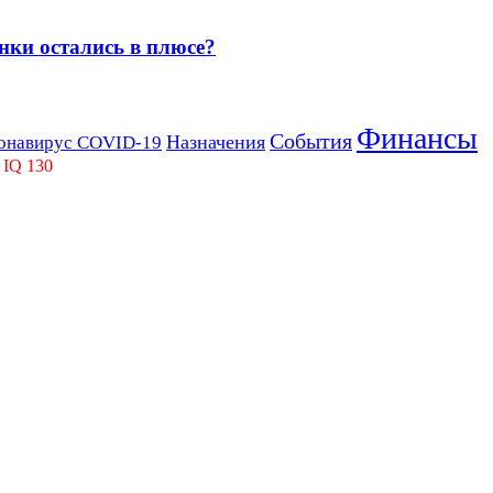
нки остались в плюсе?
Финансы
События
Назначения
онавирус COVID-19
 IQ 130