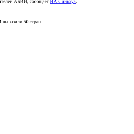
дителей АБИИ, сообщает
ИА Синьхуа
.
 выразили 50 стран.