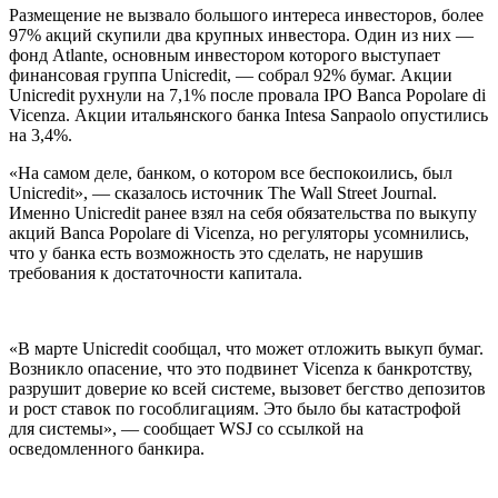
Размещение не вызвало большого интереса инвесторов, более
97% акций скупили два крупных инвестора. Один из них —
фонд Atlante, основным инвестором которого выступает
финансовая группа Unicredit, — собрал 92% бумаг. Акции
Unicredit рухнули на 7,1% после провала IPO Banca Popolare di
Vicenza. Акции итальянского банка Intesa Sanpaоlo опустились
на 3,4%.
«На самом деле, банком, о котором все беспокоились, был
Unicredit», — cказалось источник The Wall Street Journal.
Именно Unicredit ранее взял на себя обязательства по выкупу
акций Banca Popolare di Vicenza, но регуляторы усомнились,
что у банка есть возможность это сделать, не нарушив
требования к достаточности капитала.
«В марте Unicredit сообщал, что может отложить выкуп бумаг.
Возникло опасение, что это подвинет Vicenza к банкротству,
разрушит доверие ко всей системе, вызовет бегство депозитов
и рост ставок по гособлигациям. Это было бы катастрофой
для системы», — сообщает WSJ со ссылкой на
осведомленного банкира.