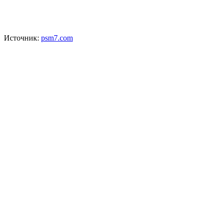
Источник:
psm7.com