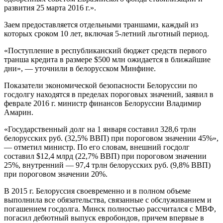
развития 25 марта 2016 г.».
Заем предоставляется отдельными траншами, каждый из
которых сроком 10 лет, включая 5-летний льготный период.
«Поступление в республиканский бюджет средств первого
транша кредита в размере $500 млн ожидается в ближайшие
дни», — уточнили в белорусском Минфине.
Показатели экономической безопасности Белоруссии по
госдолгу находятся в пределах пороговых значений
, заявил в
феврале 2016 г. министр финансов Белоруссии Владимир
Амарин.
«Государственный долг на 1 января составил 328,6 трлн
белорусских руб. (32,5% ВВП) при пороговом значении 45%»,
— отметил министр. По его словам, внешний госдолг
составил $12,4 млрд (22,7% ВВП) при пороговом значении
25%, внутренний — 97,4 трлн белорусских руб. (9,8% ВВП)
при пороговом значении 20%.
В 2015 г. Белоруссия своевременно и в полном объеме
выполнила все обязательства, связанные с обслуживанием и
погашением госдолга. Минск полностью рассчитался с МВФ,
погасил дебютный выпуск евробондов, причем впервые в