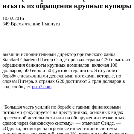
изъять из обращения крупные купюры
10.02.2016
349
Время чтения: 1 минута
Бывший исполнительный директор британского банка
Standard Chartered Питер Сэндс призвал страны G20 изъять из
обращения банкноты крупных номиналов, включая 100
долларов, 500 евро и 50 фунтов стерлингов. Это усилит
борьбу с незаконными денежными потоками, которые, по
словам Питера, в странах G20 достигают 2 трлн долларов в
год, сообщает
psm7.com
.
“Большая часть усилий по борьбе с такими финансовыми
потоками фокусируется на преступниках, основных видах
преступной деятельности или на обнаружении незаконных
сделок через банковскую систему,» — отмечает Сэндс. —
«Однако, несмотря на огромные инвестиции в системы
мониторинга транзакций, менее 1% незаконных финансовых