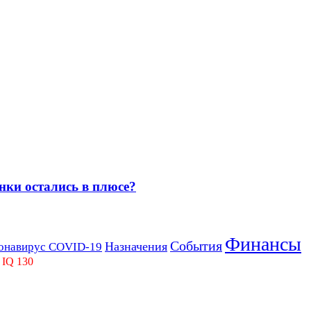
нки остались в плюсе?
Финансы
События
Назначения
онавирус COVID-19
 IQ 130