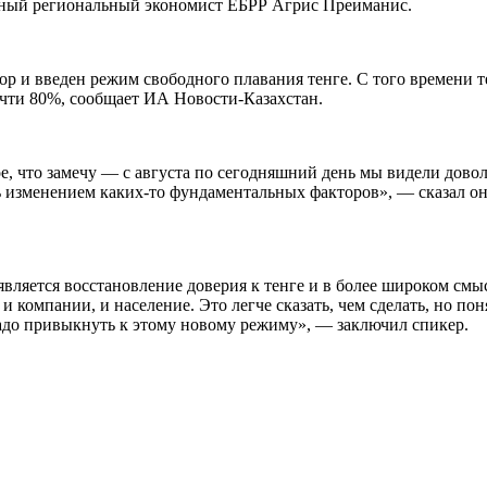
авный региональный экономист ЕБРР Агрис Преиманис.
ор и введен режим свободного плавания тенге. С того времени т
очти 80%, сообщает ИА Новости-Казахстан.
, что замечу — с августа по сегодняшний день мы видели дово
ь изменением каких-то фундаментальных факторов», — сказал он
вляется восстановление доверия к тенге и в более широком см
 компании, и население. Это легче сказать, чем сделать, но пон
адо привыкнуть к этому новому режиму», — заключил спикер.