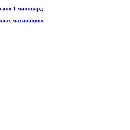
ысило 1 миллиард
совых махинациях