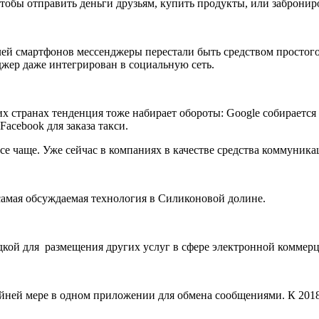
тобы отправить деньги друзьям, купить продукты, или забронир
елей смартфонов мессенджеры перестали быть средством просто
джер даже интегрирован в социальную сеть.
х странах тенденция тоже набирает обороты: Google собирается
acebook для заказа такси.
все чаще. Уже сейчас в компаниях в качестве средства коммуни
самая обсуждаемая технология в Силиконовой долине.
дкой для размещения других услуг в сфере электронной коммер
йней мере в одном приложении для обмена сообщениями. К 2018 