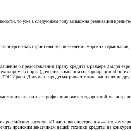
альности, то уже в следующем году возможна реализация кредит
ти энергетики, строительства, возведения морских терминалов,
лашение о предоставлении Ирану кредита в размере 2 млрд евр
«Технопромэкспорт» (дочерняя компания госкорпорации «Ростех»
х ТЭС Ирана. Документ предусматривает также выполнение друг
гами» контракт на электрификацию железнодорожной магистрал
ок российских вагонов. «В части вагоностроения — это коммер
печить иранским заказчикам нашей техники кредиты на конкуре