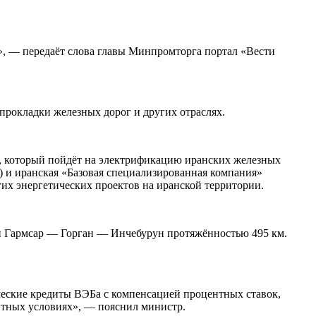
а», — передаёт слова главы Минпромторга портал «Вести
 прокладки железных дорог и других отраслях.
о, который пойдёт на электрификацию иранских железных
) и иранская «Базовая специализированная компания»
их энергетических проектов на иранской территории.
и Гармсар — Горган — Инчебурун протяжённостью 495 км.
ческие кредиты ВЭБа с компенсацией процентных ставок,
нтных условиях», — пояснил министр.