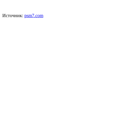
Источник:
psm7.com