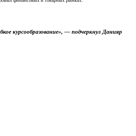
ировых финансовых и товарных рынках.
кое курсообразование», — подчеркнул Данияр