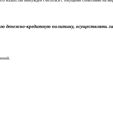
 что Казахстан вынужден считаться с текущими событиями на м
ую денежно-кредитную политику, осуществлять гиб
чений.