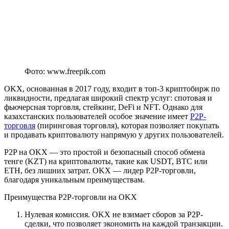
Фото: www.freepik.com
OKX, основанная в 2017 году, входит в топ-3 криптобирж по
ликвидности, предлагая широкий спектр услуг: спотовая и
фьючерсная торговля, стейкинг, DeFi и NFT. Однако для
казахстанских пользователей особое значение имеет
P2P-
торговля
(пиринговая торговля), которая позволяет покупать
и продавать криптовалюту напрямую у других пользователей.
P2P на OKX — это простой и безопасный способ обмена
тенге (KZT) на криптовалюты, такие как USDT, BTC или
ETH, без лишних затрат. OKX — лидер P2P-торговли,
благодаря уникальным преимуществам.
Преимущества P2P-торговли на OKX
Нулевая комиссия. OKX не взимает сборов за P2P-
сделки, что позволяет экономить на каждой транзакции.