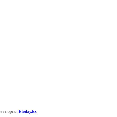
ает портал
Etoday.kz
.