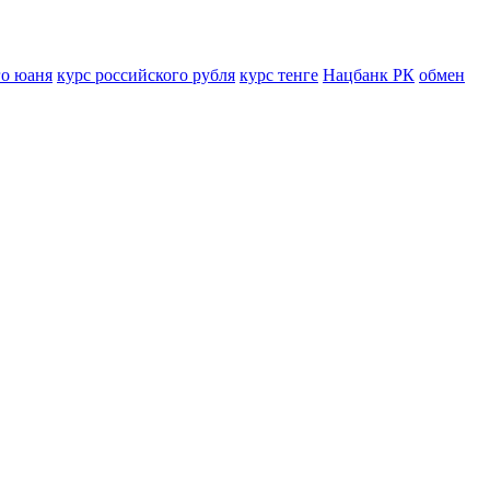
го юаня
курс российского рубля
курс тенге
Нацбанк РК
обмен