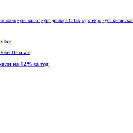
ий юань
курс валют
курс доллара США
курс евро
курс китайско
Viber
Viber
Печатать
жали на 12% за год