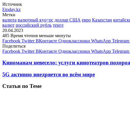
Источник
Etoday.kz
Метки
валюта
валютный куо=рс
доллар США
евро
Казахстан
китайск
валют
российский рубль
тенге
20.04.2023
485
Время чтения меньше минуты
Facebook
Twitter
ВКонтакте
Одноклассники
WhatsApp
Telegram
Поделиться
Facebook
Twitter
ВКонтакте
Одноклассники
WhatsApp
Telegram
Киноманам невесело: услуги кинотеатров подоро
5G активно внедряется во всём мире
Статьи по Теме