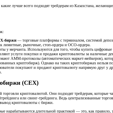
 какие лучше всего подходят трейдерам из Казахстана, желающи
ж:
X-биржи
— торговые платформы с терминалом, системой депоз
ак лимитные, рыночные, стоп-ордера и OCO-ордера.
 у мерчанта. Используются для того, чтобы купить цифровые ак
вляют услуги покупки и продажи криптовалюты за наличные де
ют AMM-протоколы (автоматических маркет-мейкеров), котор
изованных криптобирж). Однако на таких криптобиржах нельзя по
ователи покупают и продают криптовалюту напрямую друг у др
.
тобиржи (CEX)
 торговли криптовалютой. Они подходят трейдерам, которые ч
ейтрейдинга или свинг-трейдинга. Ведь централизованные торг
д/вывод криптовалюты с биржи.
рые нарабатываются длительной практикой — это, как правило,