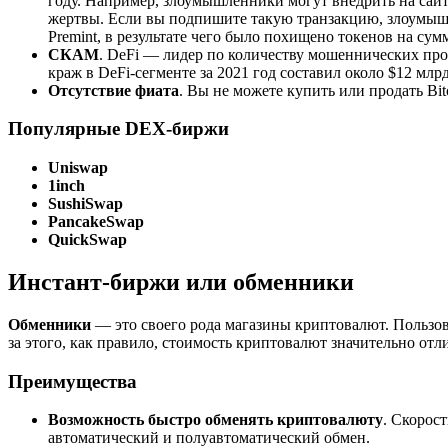
году. Например, злоумышленники могут внедрить на сайт
жертвы. Если вы подпишите такую транзакцию, злоумышл
Premint, в результате чего было похищено токенов на сум
СКАМ
. DeFi — лидер по количеству мошеннических пр
краж в DeFi-сегменте за 2021 год составил около $12 м
Отсутствие фиата
. Вы не можете купить или продать Bit
Популярные DEX-биржи
Uniswap
1inch
SushiSwap
PancakeSwap
QuickSwap
Инстант-биржи или обменники
Обменники
— это своего рода магазины криптовалют. Пользо
за этого, как правило, стоимость криптовалют значительно отл
Преимущества
Возможность быстро обменять криптовалюту
. Скорос
автоматический и полуавтоматический обмен.