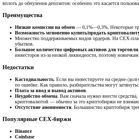
вплоть до обнуления депозитов: особенно это касается польз
Преимущества
Низкие комиссии на обмен
— 0,1%—0,3%. Некоторые тре
Возможность мгновенно купить/продать криптовалют
Множество поддерживаемых видов ордеров. На CEX-платф
убытков.
Большое количество цифровых активов для торговли
инвесторов из-за низкой ликвидности, поэтому новичкам
Недостатки
Кастодиальность
. Если вы инвестируете на средне-/дол
по ошибке. Как правило, разбирательства могут затянутьс
Плата за ввод и вывод активов
.
Неудобство обмена
. Вам сначала нужно внести средства
криптовалютой — обычно за это криптобиржи не взимаю
Отсутствие анонимности
. Большинство криптобирж тре
Популярные CEX-биржи
Binance
Coinbase