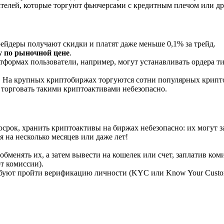
ователей, которые торгуют фьючерсами с кредитным плечом или 
йдеры получают скидки и платят даже меньше 0,1% за трейд.
у по рыночной цене
.
ормах пользователи, например, могут устанавливать ордера тип
. На крупных криптобиржах торгуются сотни популярных крипто
 торговать такими криптоактивами небезопасно.
госрок, хранить криптоактивы на биржах небезопасно: их могут з
я на несколько месяцев или даже лет!
, обменять их, а затем вывести на кошелек или счет, заплатив к
т комиссии).
буют пройти верификацию личности (KYC или Know Your Custom