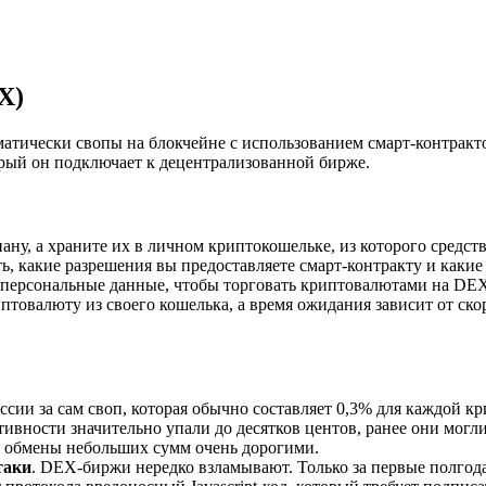
X)
ически свопы на блокчейне с использованием смарт-контрактов
рый он подключает к децентрализованной бирже.
иану, а храните их в личном криптокошельке, из которого средст
ь, какие разрешения вы предоставляете смарт-контракту и какие
и персональные данные, чтобы торговать криптовалютами на DE
иптовалюту из своего кошелька, а время ожидания зависит от ско
ссии за сам своп, которая обычно составляет 0,3% для каждой к
ивности значительно упали до десятков центов, ранее они могли
ло обмены небольших сумм очень дорогими.
таки
. DEX-биржи нередко взламывают. Только за первые полгода