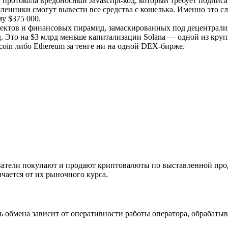
 протокола вредоносный Javascript-код, который требует подпис
енники смогут вывести все средства с кошелька. Именно это с
му $375 000.
оектов и финансовых пирамид, замаскированных под децентрал
лрд. Это на $3 млрд меньше капитализации Solana — одной из к
coin либо Ethereum за тенге ни на одной DEX-бирже.
ватели покупают и продают криптовалюты по выставленной прод
ичается от их рыночного курса.
ть обмена зависит от оперативности работы оператора, обрабат