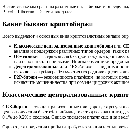
В этой статье мы сравним различные виды биржи и определим,
Bitcoin, Ethereum, Tether и так далее.
Какие бывают криптобиржи
Всего выделяют 4 основных вида криптовалютных онлайн-бир
Классические централизованные криптобиржи
или
CE
анализа и поддержкой различных типов ордеров, таких к
Обменники
— сервисы для быстрой покупки криптовалюты
называют инстант-биржами. Иногда обменники предоста
Децентрализованные
или DEX-биржи — под ними понима
из кошелька трейдера без участия посредников (централ
P2P-биржи
— разновидность платформ, на которых польз
исключить мошенничества при обмене цифровых активов
Классические централизованные крип
CEX-биржи
— это централизованные площадки для регулярной
целью получения быстрой прибыли, то есть для скальпинга, д
0,1% до 0,2% в среднем. Однако трейдеры платят еще и за вво
Однако для получения прибыли требуются знания и опыт, кото