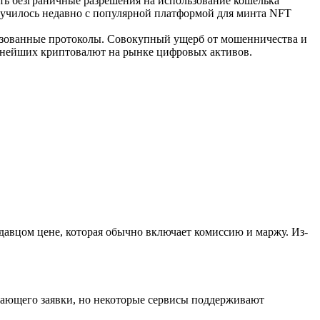
ать безграничные разрешения на использование кошелька
лучилось недавно с популярной платформой для минта NFT
изованные протоколы. Совокупный ущерб от мошенничества и
рупнейших криптовалют на рынке цифровых активов.
авцом цене, которая обычно включает комиссию и маржу. Из-
ывающего заявки, но некоторые сервисы поддерживают