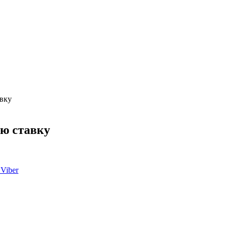
авку
ую ставку
Viber