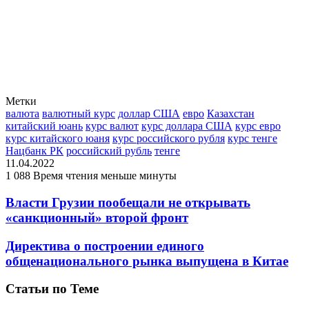
Метки
валюта
валютный курс
доллар США
евро
Казахстан
китайский юань
курс валют
курс доллара США
курс евро
курс китайского юаня
курс российского рубля
курс тенге
Нацбанк РК
российский рубль
тенге
11.04.2022
1 088
Время чтения меньше минуты
Власти Грузии пообещали не открывать
«санкционный» второй фронт
Директива о построении единого
общенационального рынка выпущена в Китае
Статьи по Теме