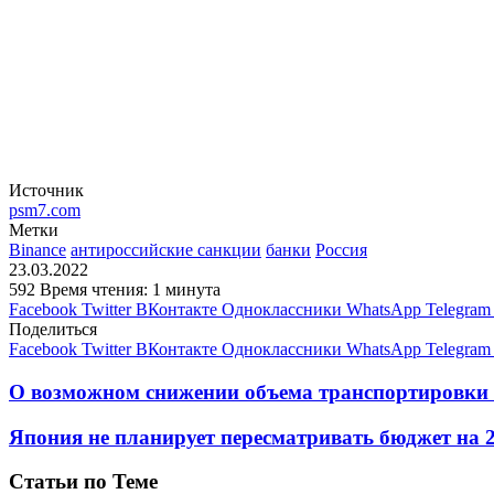
Источник
psm7.com
Метки
Binance
антироссийские санкции
банки
Россия
23.03.2022
592
Время чтения: 1 минута
Facebook
Twitter
ВКонтакте
Одноклассники
WhatsApp
Telegram
Поделиться
Facebook
Twitter
ВКонтакте
Одноклассники
WhatsApp
Telegram
О возможном снижении объема транспортировки
Япония не планирует пересматривать бюджет на 
Статьи по Теме