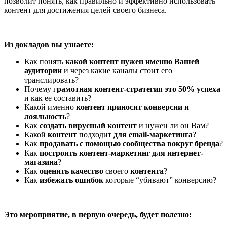
позволит понять, как правильно и эффективно использовать
контент для достижения целей своего бизнеса.
Из докладов вы узнаете:
Как понять
какой контент нужен именно Вашей
аудитории
и через какие каналы стоит его
транслировать?
Почему г
рамотная контент-стратегия это 50% успеха
и как ее составить?
Какой именно
контент приносит конверсии и
лояльность
?
Как
создать вирусный контент
и нужен ли он Вам?
Какой
контент
подходит
для email-маркетинга
?
Как
продавать с помощью сообщества вокруг бренда
?
Как
построить контент-маркетинг для интернет-
магазина
?
Как
оценить качество
своего
контента
?
К
ак
избежать ошибок
которые “убивают” конверсию?
Это мероприятие, в первую очередь, будет полезно: