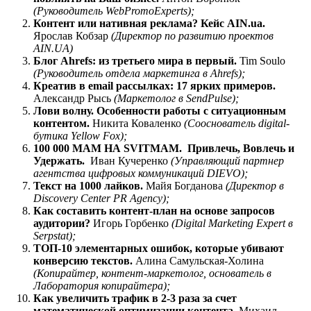
(Руководитель WebPromoExperts);
Контент или нативная реклама? Кейс AIN.ua.
Ярослав Кобзар
(Директор по развитию проектов
AIN.UA)
Блог Ahrefs: из третьего мира в первый.
Tim Soulo
(Руководитель отдела маркетинга в Ahrefs);
Креатив в email рассылках: 17 ярких примеров.
Александр Рысь
(Маркетолог в SendPulse);
Лови волну. Особенности работы с ситуационным
контентом.
Никита Коваленко
(Сооснователь digital-
бутика Yellow Fox);
100 000 МАМ НА SVITMAM. Привлечь, Вовлечь и
Удержать.
Иван Кучеренко
(Управляющий партнер
агентства цифровых коммуникаций DIEVO);
Текст на 1000 лайков.
Майя Богданова
(Директор в
Discovery Center PR Agency);
Как составить контент-план на основе запросов
аудитории?
Игорь Горбенко
(Digital Marketing Expert в
Serpstat);
ТОП-10 элементарных ошибок, которые убивают
конверсию текстов.
Алина Самульская-Холина
(Копирайтер, контент-маркетолог, основатель в
Лаборатория копирайтера);
Как увеличить трафик в 2-3 раза за счет
математической оптимизации контента.
Михаил