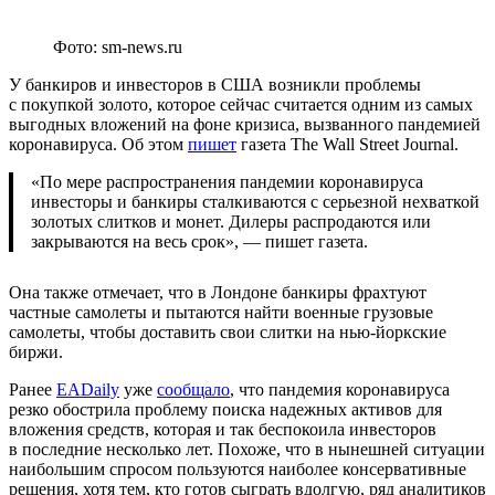
Фото: sm-news.ru
У банкиров и инвесторов в США возникли проблемы
с покупкой золото, которое сейчас считается одним из самых
выгодных вложений на фоне кризиса, вызванного пандемией
коронавируса. Об этом
пишет
газета The Wall Street Journal.
«По мере распространения пандемии коронавируса
инвесторы и банкиры сталкиваются с серьезной нехваткой
золотых слитков и монет. Дилеры распродаются или
закрываются на весь срок», — пишет газета.
Она также отмечает, что в Лондоне банкиры фрахтуют
частные самолеты и пытаются найти военные грузовые
самолеты, чтобы доставить свои слитки на нью-йоркские
биржи.
Ранее
EADaily
уже
сообщало
, что пандемия коронавируса
резко обострила проблему поиска надежных активов для
вложения средств, которая и так беспокоила инвесторов
в последние несколько лет. Похоже, что в нынешней ситуации
наибольшим спросом пользуются наиболее консервативные
решения, хотя тем, кто готов сыграть вдолгую, ряд аналитиков