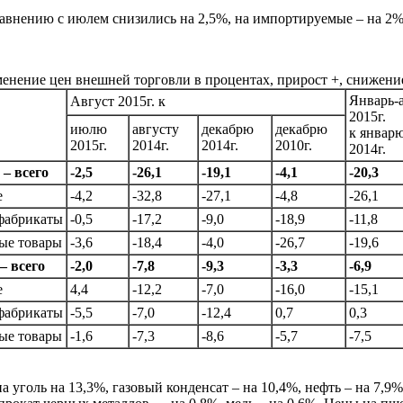
равнению с июлем снизились на 2,5%, на импортируемые – на 2%
енение цен внешней торговли в процентах, прирост +, снижен
Январь-
Август 2015г. к
2015г.
июлю
августу
декабрю
декабрю
к январю
2015г.
2014г.
2014г.
2010г.
2014г.
– всего
-2,5
-26,1
-19,1
-4,1
-20,3
е
-4,2
-32,8
-27,1
-4,8
-26,1
брикаты
-0,5
-17,2
-9,0
-18,9
-11,8
е товары
-3,6
-18,4
-4,0
-26,7
-19,6
– всего
-2,0
-7,8
-9,3
-3,3
-6,9
е
4,4
-12,2
-7,0
-16,0
-15,1
брикаты
-5,5
-7,0
-12,4
0,7
0,3
е товары
-1,6
-7,3
-8,6
-5,7
-7,5
уголь на 13,3%, газовый конденсат – на 10,4%, нефть – на 7,9