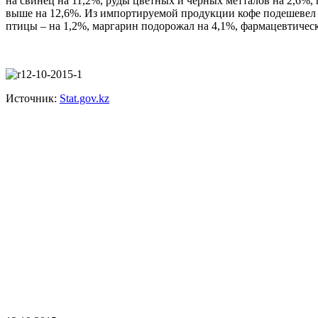
на свинец на 11,2%, руды цветных и черных метталов на 2,6%, 
выше на 12,6%. Из импортируемой продукции кофе подешевел на
птицы – на 1,2%, маргарин подорожал на 4,1%, фармацевтическа
Источник:
Stat.gov.kz