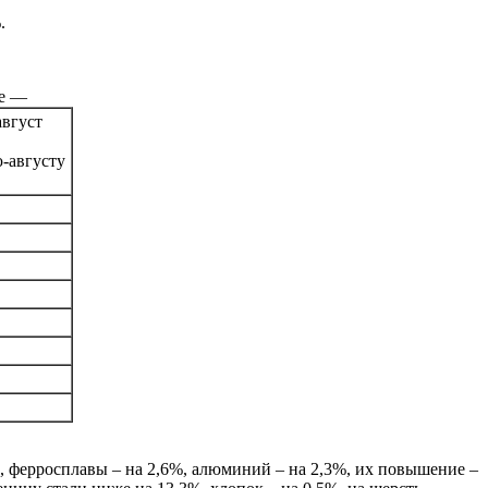
.
ие —
август
-августу
%, ферросплавы – на 2,6%, алюминий – на 2,3%, их повышение –