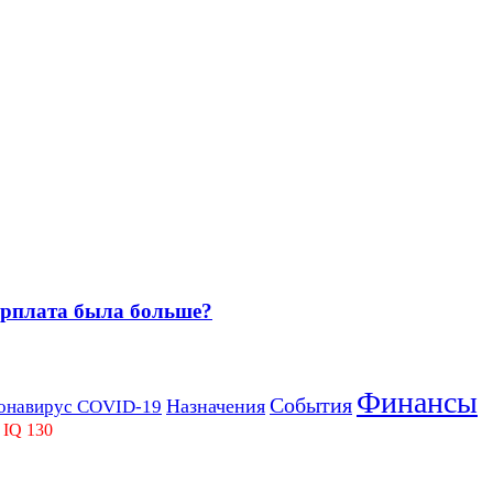
зарплата была больше?
Финансы
События
Назначения
онавирус COVID-19
 IQ 130