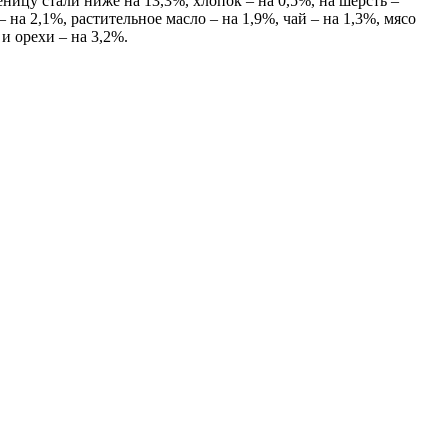
ницу стали ниже на 13,3%, хлопок – на 0,5%, на шерсть –
а 2,1%, растительное масло – на 1,9%, чай – на 1,3%, мясо
и орехи – на 3,2%.