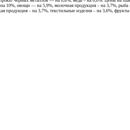
прокат черных металлов — на 0,8%, медь – на 0,6%. Цены на пше
 10%, овощи — на 5,9%, молочная продукция – на 3,7%, рыба – н
я продукция – на 3,7%, текстильные изделия – на 3,6%, фрукты 