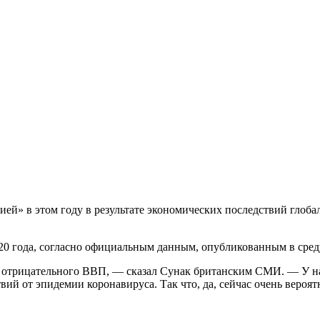
ией» в этом году в результате экономических последствий глобал
020 года, согласно официальным данным, опубликованным в сред
д отрицательного ВВП, — сказал Сунак британским СМИ. — У нас
ий от эпидемии коронавируса. Так что, да, сейчас очень вероят