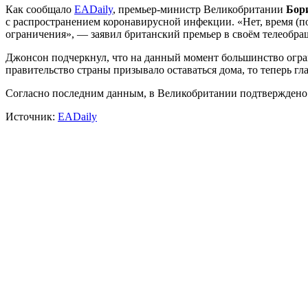
Как сообщало
EADaily
, премьер-министр Великобритании
Бор
с распространением коронавирусной инфекции. «Нет, время (п
ограничения», — заявил британский премьер в своём телеобращ
Джонсон подчеркнул, что на данный момент большинство огран
правительство страны призывало оставаться дома, то теперь гл
Согласно последним данным, в Великобритании подтверждено б
Источник:
EADaily