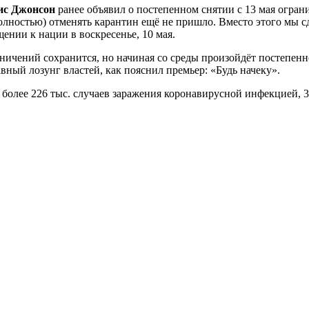
ис Джонсон
ранее объявил о постепенном снятии с 13 мая ограни
олностью) отменять карантин ещё не пришло. Вместо этого мы 
ении к нации в воскресенье, 10 мая.
ичений сохранится, но начиная со среды произойдёт постепенн
авный лозунг властей, как пояснил премьер: «Будь начеку».
олее 226 тыс. случаев заражения коронавирусной инфекцией, 32