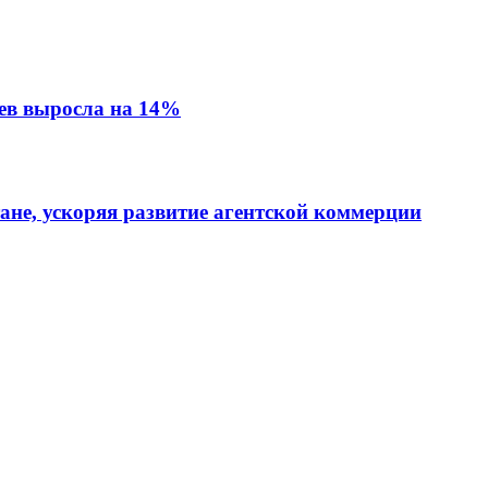
ев выросла на 14%
тане, ускоряя развитие агентской коммерции