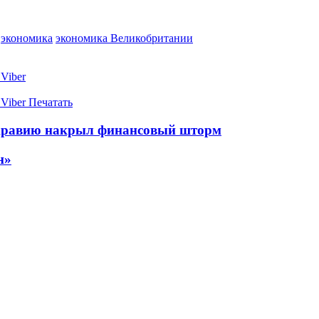
экономика
экономика Великобритании
Viber
Viber
Печатать
 Аравию накрыл финансовый шторм
н»