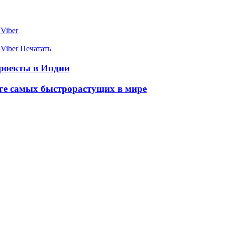
Viber
Viber
Печатать
роекты в Индии
нге самых быстрорастущих в мире