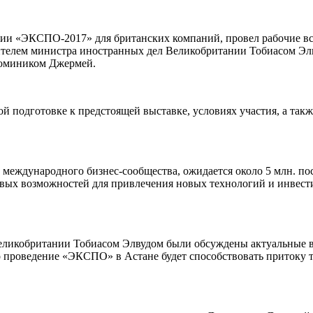
ции «ЭКСПО-2017» для британских компаний, провел рабочие в
телем министра иностранных дел Великобритании Тобиасом Эл
Домиником Джермей.
й подготовке к предстоящей выставке, условиях участия, а та
еждународного бизнес-сообщества, ожидается около 5 млн. пос
новых возможностей для привлечения новых технологий и инвес
Великобритании Тобиасом Элвудом были обсуждены актуальные в
то проведение «ЭКСПО» в Астане будет способствовать приток