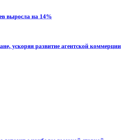
ев выросла на 14%
тане, ускоряя развитие агентской коммерции