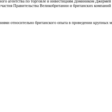
ого агентства по торговле и инвестициям Домиником Джермей 
о участия Правительства Великобритании и британских компани
ениями относительно британского опыта в проведении крупных 