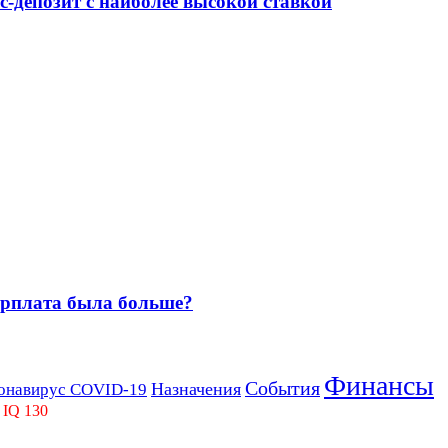
-депозит с наиболее высокой ставкой
зарплата была больше?
Финансы
События
Назначения
онавирус COVID-19
 IQ 130