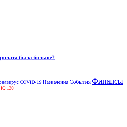
зарплата была больше?
Финансы
События
Назначения
онавирус COVID-19
 IQ 130