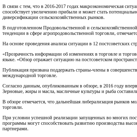
В связи с тем, что в 2016-2017 годах макроэкономическая ситу
способствует увеличению прибыли и может стать потенциальн
диверсификации сельскохозяйственных рынков.
В подготовленном Продовольственной и сельскохозяйственной
тенденции в сфере агропродовольственной торговли, отмечаетс
На основе проведения анализа ситуации в 12 постсоветских с
«Прозрачность информации об изменениях в торговле и торгов
языке. «Обзор отражает ситуацию на постсоветском пространс
Публикация призвана поддержать страны-члены в совершенство
международной торговле.
Согласно данным, опубликованным в обзоре, в 2016 году вперв
Зерновые, жиры и масла, масличные культуры и рыба составили
В обзоре отмечается, что дальнейшая либерализация рынков м
торговли.
При условии успешной реализации запущенных во многих постс
программы могут способствовать развитию производства выс
партнерами.