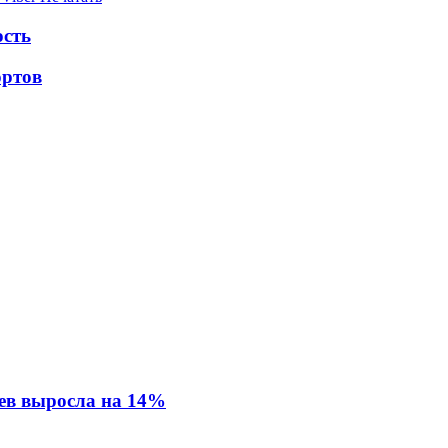
ость
ортов
ев выросла на 14%