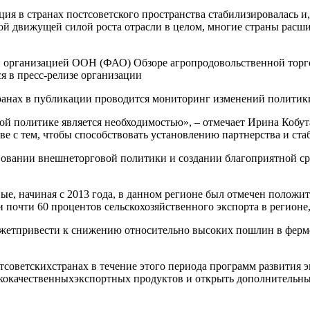
ация в странах постсоветского пространства стабилизировалась и
ой движущей силой роста отрасли в целом, многие страны расш
 организацией ООН (ФАО) Обзоре агропродовольственной торго
я в пресс-релизе организации
транах в публикации проводится мониторинг изменений политик
ой политике является необходимостью», – отмечает Ирина Кобут
тве с тем, чтобы способствовать установлению партнерства и с
вании внешнеторговой политики и создании благоприятной сред
ые, начиная с 2013 года, в данном регионе был отмечен положит
 почти 60 процентов сельскохозяйственного экспорта в регионе,
ожетпривести к снижению относительно высоких пошлин в ферме
оветскихстранах в течение этого периода программ развития э
ококачественныхэкспортных продуктов и открыть дополнительн