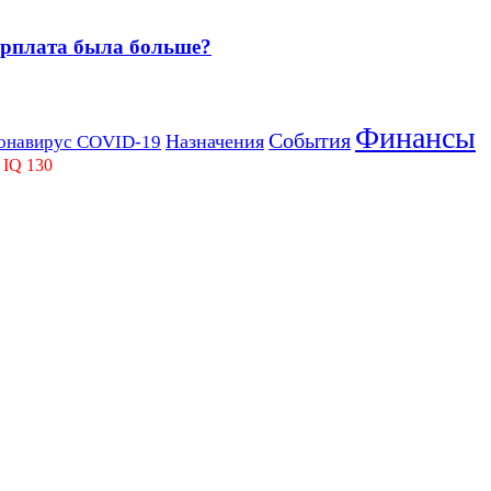
зарплата была больше?
Финансы
События
Назначения
онавирус COVID-19
 IQ 130