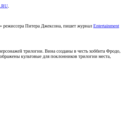
.RU
.
ец» режиссера Питера Джексона, пишет журнал
Entertainment
ерсонажей трилогии. Вина созданы в честь хоббита Фродо,
ображены культовые для поклонников трилогии места,