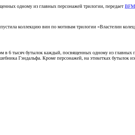
ященных одному из главных персонажей трилогии, передает
BFM
 выпустила коллекцию вин по мотивам трилогии «Властелин кол
ом в 6 тысяч бутылок каждый, посвященных одному из главных п
шебника Гэндальфа. Кроме персонажей, на этикетках бутылок из