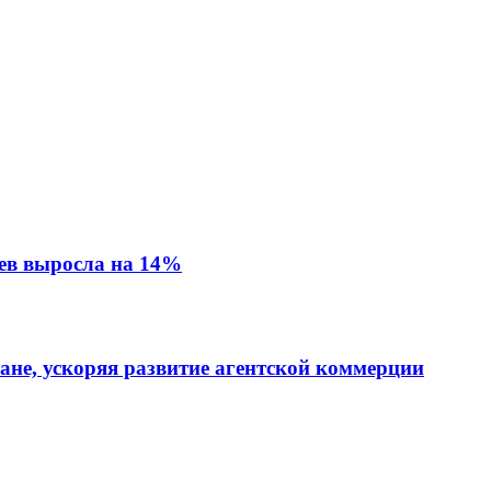
ев выросла на 14%
тане, ускоряя развитие агентской коммерции