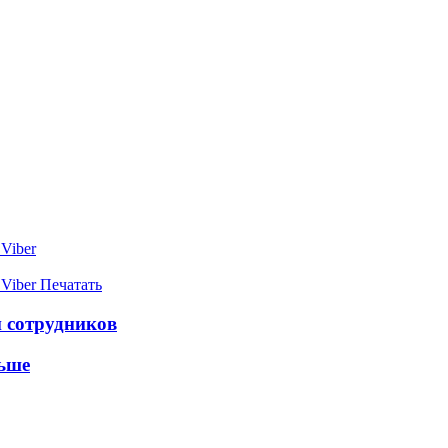
Viber
Viber
Печатать
и сотрудников
льше