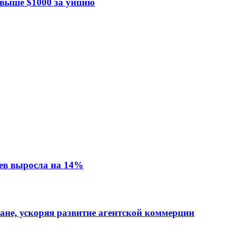
 выше $1000 за унцию
ев выросла на 14%
тане, ускоряя развитие агентской коммерции