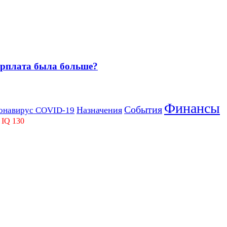
зарплата была больше?
Финансы
События
Назначения
онавирус COVID-19
 IQ 130