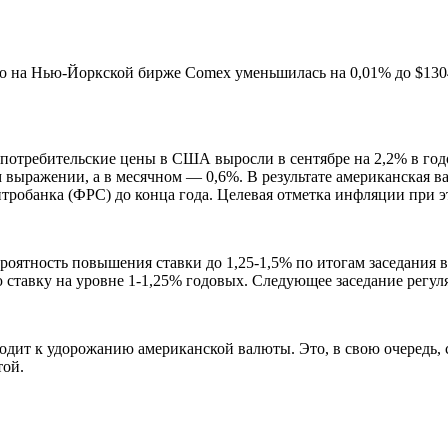
ото на Нью-Йоркской бирже Comex уменьшилась на 0,01% до
$
130
потребительские цены в США выросли в сентябре на 2,2% в го
выражении, а в месячном — 0,6%. В результате американская ва
робанка (ФРС) до конца года. Целевая отметка инфляции при э
ятность повышения ставки до 1,25-1,5% по итогам заседания в 
ставку на уровне 1-1,25% годовых. Следующее заседание регуля
дит к удорожанию американской валюты. Это, в свою очередь, с
той.