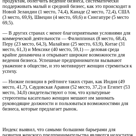
продуктам, облегчить ведение бизнеса, систематически
поддерживать малый и средний бизнес, как это происходит в
Новой Зеландии (1 место, 74,4), Канаде (2 место, 72,4), США
(3 место, 69,9), Швеции (4 место, 69,6) и Сингапуре (5 место
69,5).
— В других странах с менее благоприятными условиями для
коммерческой деятельности — Филиппинах (8 место, 68,4),
Перу (23 место, 64,3), Малайзии (25 место, 63,9), Китае (31
место, 61,3) и Мексике (40 место, 59,1) — деловая среда
крайне динамична и открывает широкие возможности для
ведения бизнеса. Успешные предприниматели вызывают
уважение в обществе, и это мотивирует женщин стремиться к
успеху.
— Низкие позиции в рейтинге таких стран, как Индия (49
место, 41,7), Саудовская Аравия (52 место, 37,2) и Египет (53
место, 34,0) свидетельствуют о том, что культурные
стереотипы касательно женщин мешают им занимать
руководящие должности и пользоваться возможностями для
бизнеса, которые предлагает рынок.
Индекс выявил, что самыми большими барьерами для
развития женского предпринимательства являются недостаток