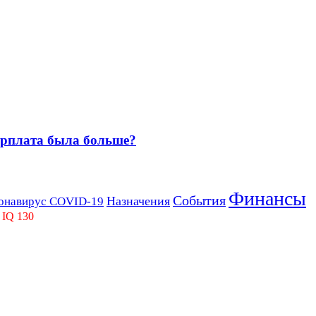
зарплата была больше?
Финансы
События
Назначения
онавирус COVID-19
 IQ 130