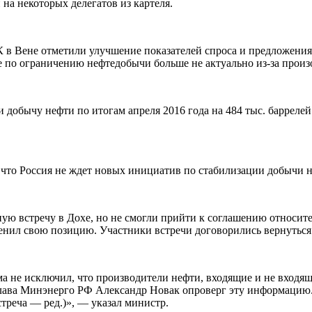
на некоторых делегатов из картеля.
в Вене отметили улучшение показателей спроса и предложения по
 по ограничению нефтедобычи больше не актуально из-за прои
 добычу нефти по итогам апреля 2016 года на 484 тыс. баррелей в
, что Россия не ждет новых инициатив по стабилизации добычи
ю встречу в Дохе, но не смогли прийти к соглашению относител
енил свою позицию. Участники встречи договорились вернуться
а не исключил, что производители нефти, входящие и не входящ
глава Минэнерго РФ Александр Новак опроверг эту информацию.
стреча — ред.)», — указал министр.