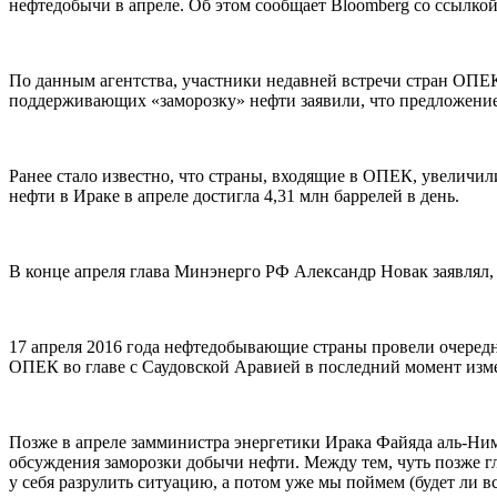
нефтедобычи в апреле. Об этом сообщает Bloomberg со ссылкой 
По данным агентства, участники недавней встречи стран ОПЕК 
поддерживающих «заморозку» нефти заявили, что предложение
Ранее стало известно, что страны, входящие в ОПЕК, увеличили
нефти в Ираке в апреле достигла 4,31 млн баррелей в день.
В конце апреля глава Минэнерго РФ Александр Новак заявлял
17 апреля 2016 года нефтедобывающие страны провели очередну
ОПЕК во главе с Саудовской Аравией в последний момент изм
Позже в апреле замминистра энергетики Ирака Файяда аль-Ним
обсуждения заморозки добычи нефти. Между тем, чуть позже 
у себя разрулить ситуацию, а потом уже мы поймем (будет ли в