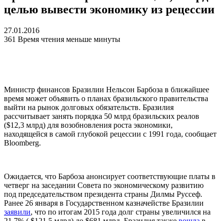
целью вывести экономику из рецессии
27.01.2016
361
Время чтения меньше минуты
Министр финансов Бразилии Нельсон Барбоза в ближайшее
время может объявить о планах бразильского правительства
выйти на рынок долговых обязательств. Бразилия
рассчитывает занять порядка 50 млрд бразильских реалов
($12,3 млрд) для возобновления роста экономики,
находящейся в самой глубокой рецессии с 1991 года, сообщает
Bloomberg.
Ожидается, что Барбоза анонсирует соответствующие платы в
четверг на заседании Совета по экономическому развитию
под председательством президента страны Дилмы Руссеф.
Ранее 26 января в Государственном казначействе Бразилии
заявили
, что по итогам 2015 года долг страны увеличился на
21,7% ( $121,5 млрд) до $681 млрд. Бразилия также
вошла
в