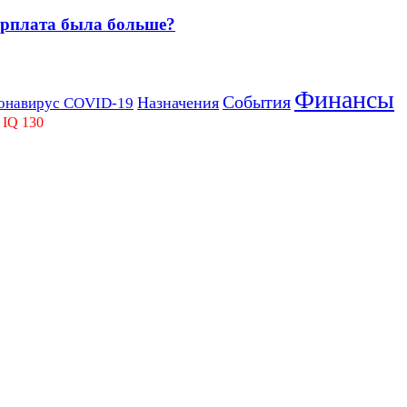
зарплата была больше?
Финансы
События
Назначения
онавирус COVID-19
 IQ 130