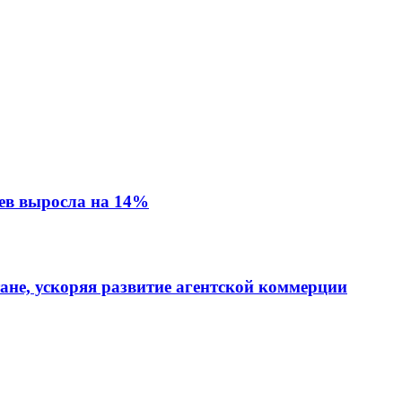
ев выросла на 14%
тане, ускоряя развитие агентской коммерции