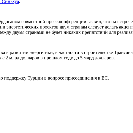
 Синьхуа
.
. Эрдоганом совместной пресс-конференции заявил, что на встре
ции энергетических проектов двум странам следует делать акцен
 между двумя странами не будет никаких препятствий для реализ
ва в развитии энергетики, в частности в строительстве Трансан
с 2 млрд долларов в прошлом году до 5 млрд долларов.
ую поддержку Турции в вопросе присоединения к ЕС.