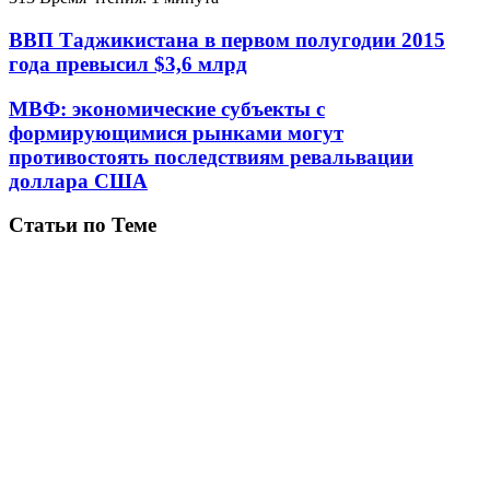
ВВП Таджикистана в первом полугодии 2015
года превысил $3,6 млрд
МВФ: экономические субъекты с
формирующимися рынками могут
противостоять последствиям ревальвации
доллара США
Статьи по Теме