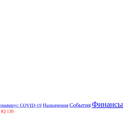
Финансы
События
Назначения
онавирус COVID-19
 IQ 130