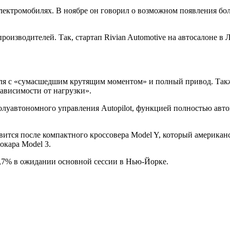
лектромобилях. В ноябре он говорил о возможном появления бол
х производителей. Так, стартап Rivian Automotive на автосалоне 
гателя с «сумасшедшим крутящим моментом» и полный привод. Т
зависимости от нагрузки».
олуавтономного управления Autopilot, функцией полностью авто
ится после компактного кроссовера Model Y, который американск
окара Model 3.
1,7% в ожидании основной сессии в Нью-Йорке.