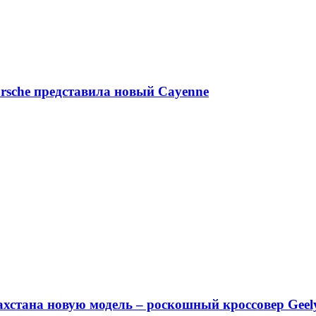
rsche представила новый Cayenne
ахстана новую модель – роскошный кроссовер Geel