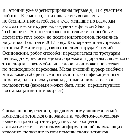
В Эстонии уже зарегистрированы первые ДТП с участием
роботов. К счастью, в них оказались вовлечены
не беспилотные автобусы, а куда меньшие по размерам
автоматические курьеры, созданные фирмой Starship
Technologies. Эти шестиколесные тележки, способные
доставить груз весом до десяти килограммов, появились
на улицах Таллина в 2017 году. Как заранее предупреждал
эстонский министр здравоохранения и труда Евгений
Осиновский, робот способен передвигаться по тротуарам,
пешеходным, велосипедным дорожкам и дорогам для легкого
транспорта, а автомобильные дороги он может пересекать
по пешеходным переходам. Механический курьер снабжен
мигалками, габаритными огнями и идентификационным
номером, на котором указаны данные и номер телефона
пользователя (каковым может быть лицо, перешагнувшее
восемнадцатилетний возраст).
Согласно определению, предложенному экономической
комиссией эстонского парламента, «роботом-самоходом»
является транспортное средство, двигающееся
автоматически — используя информацию об окружающих
условиях, полученную при помощи своих датчиков.