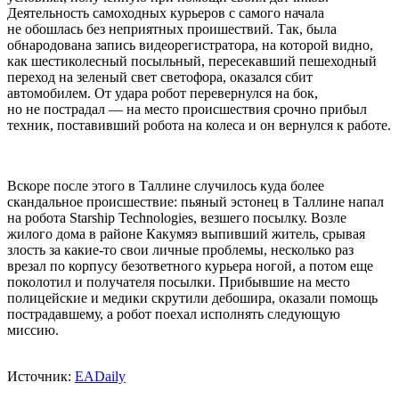
Деятельность самоходных курьеров с самого начала
не обошлась без неприятных проишествий. Так, была
обнародована запись видеорегистратора, на которой видно,
как шестиколесный посыльный, пересекавший пешеходный
переход на зеленый свет светофора, оказался сбит
автомобилем. От удара робот перевернулся на бок,
но не пострадал — на место происшествия срочно прибыл
техник, поставивший робота на колеса и он вернулся к работе.
Вскоре после этого в Таллине случилось куда более
скандальное происшествие: пьяный эстонец в Таллине напал
на робота Starship Technologies, везшего посылку. Возле
жилого дома в районе Какумяэ выпивший житель, срывая
злость за какие-то свои личные проблемы, несколько раз
врезал по корпусу безответного курьера ногой, а потом еще
поколотил и получателя посылки. Прибывшие на место
полицейские и медики скрутили дебошира, оказали помощь
пострадавшему, а робот поехал исполнять следующую
миссию.
Источник:
EADaily