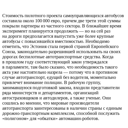
Стоимость пилотного проекта самоуправляющихся автобусов
составила около 100 000 евро, причем две трети этой суммы
покрыли партнеры из частного сектора. В ближайшее время
эксперимент планируется продолжить — но на сей раз
на дороги предполагается выпустить уже более крупные
автобусы с повысившейся вместимостью. Необходимо
отметить, что Эстония стала первой страной Европейского
Союза, законодательно разрешившей использовать на своих
дорогах беспилотные автотранспортные средства. Когда
в прошлом году соответствующий закон утверждался
в парламенте, там было сказано, что необходимость такого
акта уже настоятельно назрела — потому что в противном
случае автотранспорт, едущий без водителя, моментально
привлечет внимание полиции. В рабочую группу,
занимавшуюся подготовкой закона, входили представители
ряда министерств и департаментов, организаций
автостраховщиков и автодилеров, а также ученые. Они
сошлись во мнении, что мировые производители
автотранспорта заинтересованы в наличии страны с единым
дорожно-транспортным комплексом, способной послужить
«полигоном» для «обкатки» автомашин-роботов.