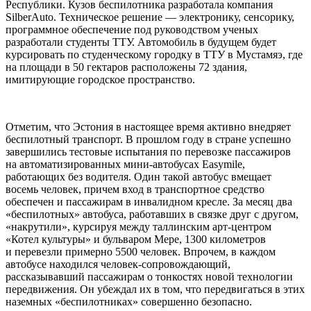
Республики. Кузов беспилотника разработала компания
SilberAuto. Техническое решение — электронику, сенсорику,
программное обеспечение под руководством ученых
разработали студенты ТТУ. Автомобиль в будущем будет
курсировать по студенческому городку в ТТУ в Мустамяэ, где
на площади в 50 гектаров расположены 72 здания,
имитирующие городское пространство.
Отметим, что Эстония в настоящее время активно внедряет
беспилотный транспорт. В прошлом году в стране успешно
завершились тестовые испытания по перевозке пассажиров
на автоматизированных мини-автобусах Easymile,
работающих без водителя. Один такой автобус вмещает
восемь человек, причем вход в транспортное средство
обеспечен и пассажирам в инвалидном кресле. За месяц два
«беспилотных» автобуса, работавших в связке друг с другом,
«накрутили», курсируя между таллинским арт-центром
«Котел культуры» и бульваром Мере, 1300 километров
и перевезли примерно 5500 человек. Впрочем, в каждом
автобусе находился человек-сопровождающий,
рассказывавший пассажирам о тонкостях новой технологии
передвижения. Он убеждал их в том, что передвигаться в этих
наземных «беспилотниках» совершенно безопасно.