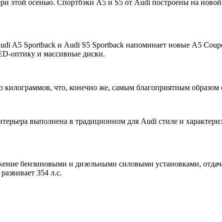
ери этой осенью. Спортбэки A5 и S5 от Audi построены на ново
 Audi A5 Sportback и Audi S5 Sportback напоминает новые А5 Co
ED-оптику и массивные диски.
 килограммов, что, конечно же, самым благоприятным образом с
интерьера выполнена в традиционном для Audi стиле и характе
вижение бензиновыми и дизельными силовыми установками, отдач
азвивает 354 л.с.