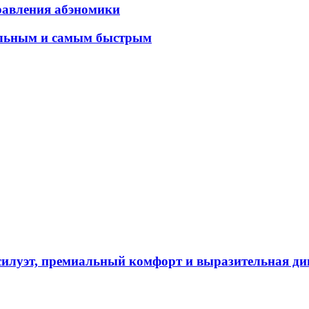
равления абэномики
альным и самым быстрым
силуэт, премиальный комфорт и выразительная д