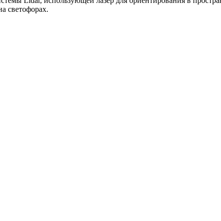
емы Lidar, использующей лазер для ориентирования в простран
а светофорах.