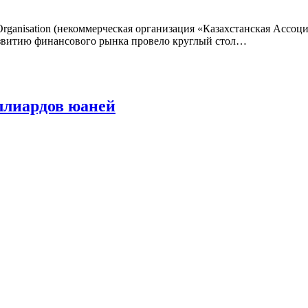
it Organisation (некоммерческая организация «Казахстанская Ас
азвитию финансового рынка провело круглый стол…
ллиардов юаней