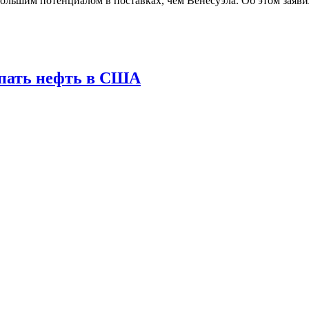
ольшим потенциалом в поставках, чем Венесуэла. Об этом заяв
упать нефть в США