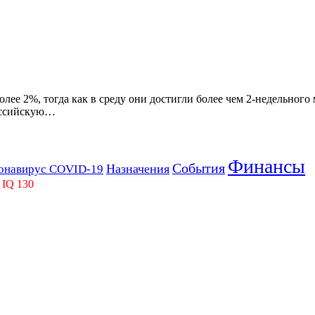
лее 2%, тогда как в среду они достигли более чем 2-недельног
российскую…
Финансы
События
Назначения
онавирус COVID-19
 IQ 130