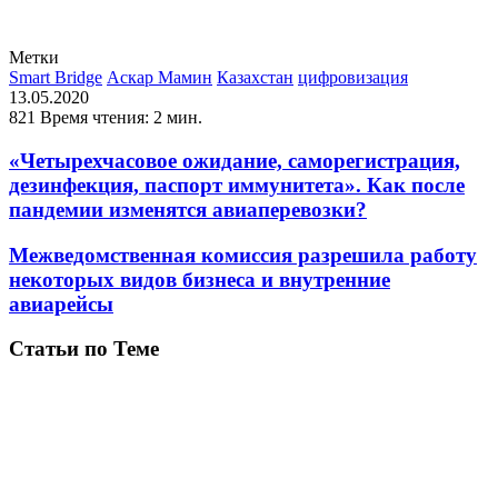
Метки
Smart Bridge
Аскар Мамин
Казахстан
цифровизация
13.05.2020
821
Время чтения: 2 мин.
«Четырехчасовое ожидание, саморегистрация,
дезинфекция, паспорт иммунитета». Как после
пандемии изменятся авиаперевозки?
Межведомственная комиссия разрешила работу
некоторых видов бизнеса и внутренние
авиарейсы
Статьи по Теме