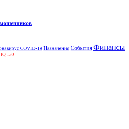
 мошенников
Финансы
События
Назначения
онавирус COVID-19
 IQ 130