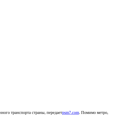
нного транспорта страны, передает
psm7.com
. Помимо метро,