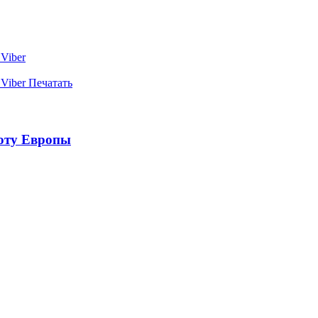
Viber
Viber
Печатать
оту Европы