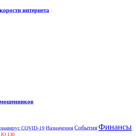
скорости интернета
 мошенников
Финансы
События
Назначения
онавирус COVID-19
 IQ 130