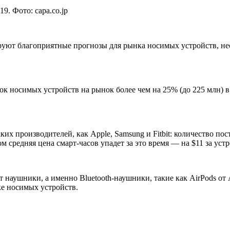
. Фото: capa.co.jp
ют благоприятные прогнозы для рынка носимых устройств, несмо
ок носимых устройств на рынок более чем на 25% (до 225 млн) в 
аких производителей, как Apple, Samsung и Fitbit: количество п
ом средняя цена смарт-часов упадет за это время — на $11 за уст
наушники, а именно Bluetooth-наушники, такие как AirPods от A
ке носимых устройств.