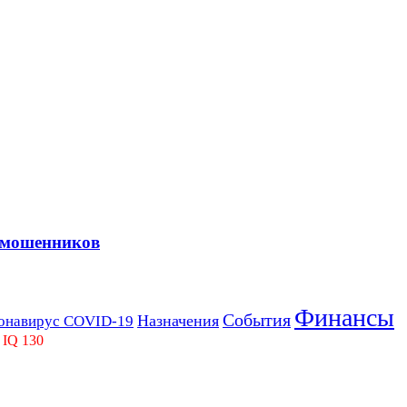
 мошенников
Финансы
События
Назначения
онавирус COVID-19
 IQ 130